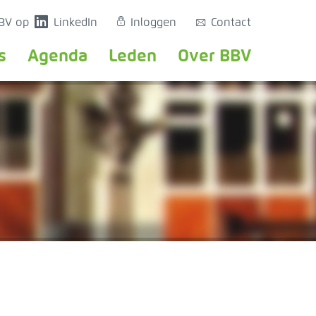
a
Z
BBV op
LinkedIn
Inloggen
Contact
s
Agenda
Leden
Over BBV