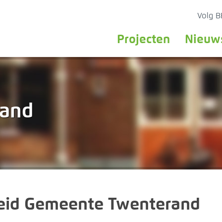
Volg 
Projecten
Nieuw
rand
eid Gemeente Twenterand