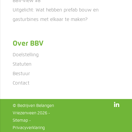
BBV-View #8
Uitgelicht: Wat hebben prefab bouw en
gasturbines met elkaar te maken?
Over BBV
Doelstelling
Statuten
Bestuur
Contact
© Bedrijven Belangen
Vriezenveen 2026 -
Sitemap
-
Privacyverklaring